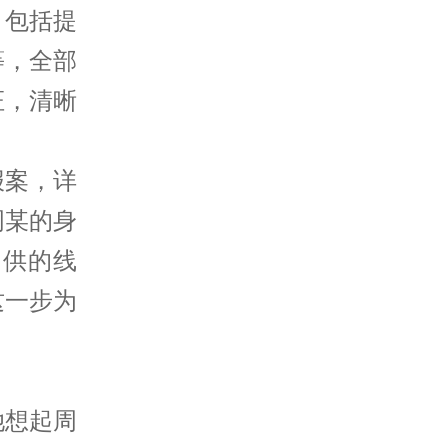
，包括提
等，全部
证，清晰
报案，详
周某的身
提供的线
这一步为
她想起周