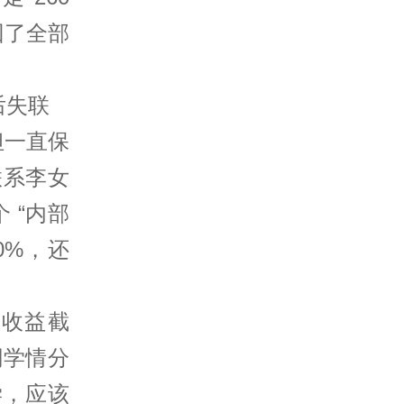
回了全部
后失联
但一直保
联系李女
 “内部
0%，还
目收益截
同学情分
学，应该