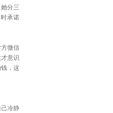
，她分三
当时承诺
对方微信
这才意识
的钱，这
自己冷静