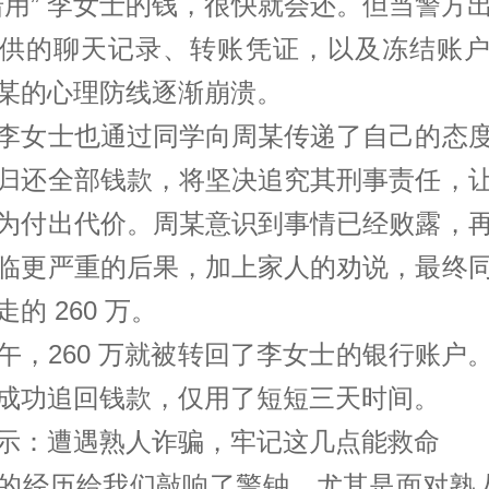
借用” 李女士的钱，很快就会还。但当警方
供的聊天记录、转账凭证，以及冻结账
某的心理防线逐渐崩溃。
李女士也通过同学向周某传递了自己的态
归还全部钱款，将坚决追究其刑事责任，
为付出代价。周某意识到事情已经败露，
临更严重的后果，加上家人的劝说，最终
的 260 万。
午，260 万就被转回了李女士的银行账户
成功追回钱款，仅用了短短三天时间。
示：遭遇熟人诈骗，牢记这几点能救命
的经历给我们敲响了警钟，尤其是面对熟人