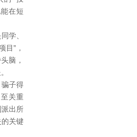
她能在短
是同学、
项目”，
昏头脑，
账。
。骗子得
 至关重
到派出所
失的关键