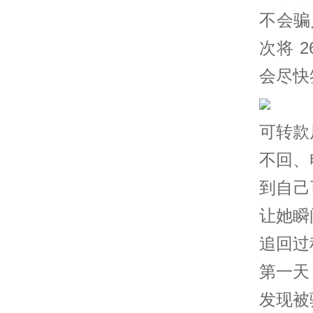
不会骗
次将 
会尽快
可转款
不回、
到自己
让她瞬
追回过
第一天
发现被