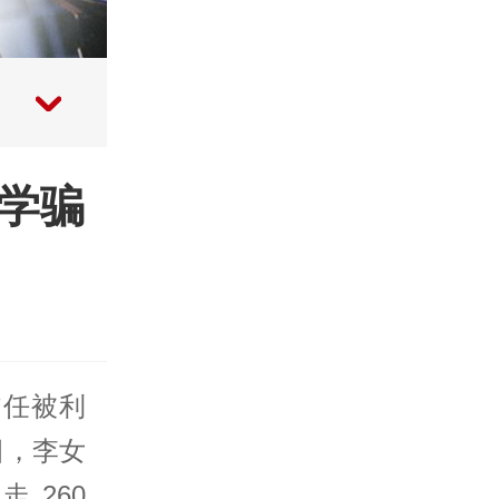
学骗
信任被利
日，李女
 260