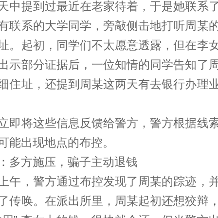
天中提到过最近在老家待着，于是她联系
有联系的大学同学，旁敲侧击地打听周某
址。起初，同学们不太愿意透露，但在李
出示部分证据后，一位知情的同学告知了
细住址，还提到周某这两天有去银行办理
立即将这些信息反馈给警方，警方根据线
可能出现地点的布控。
：多方施压，骗子主动退钱
上午，警方通过布控发现了周某的踪迹，
了传唤。在派出所里，周某起初还想狡辩