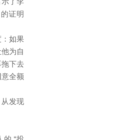
出示了李
户的证明
度：如果
让他为自
再拖下去
同意全额
。从发现
的 “投