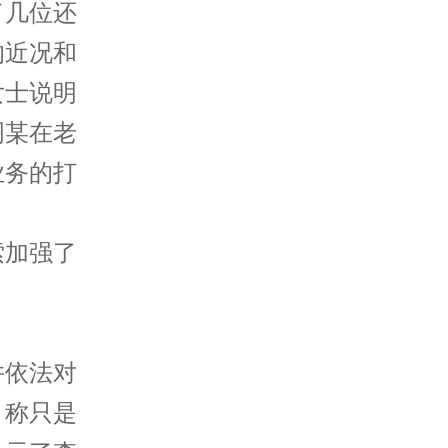
了几位还
的近况和
女士说明
周某在老
业务的打
索加强了
并依法对
，称只是