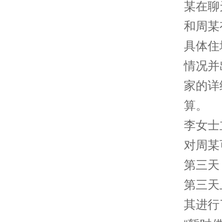
某在聊
和周某
具体住
情况并
家的详
算。
李女士
对周某
第三天
第三天
其进行