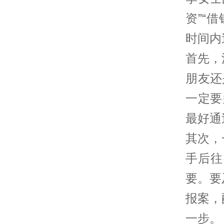
资”“
时间内
首先，
朋友还
一定要
最好通
其次，
手后往
要。要
报案，
一步。