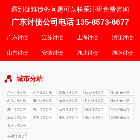
遇到疑难债务问题可以联系沁玥免费咨询
广东讨债公司电话 135-8573-6677
广东讨债
江苏讨债
上海讨债
浙江讨债
山东讨债
安徽讨债
湖北讨债
湖南讨债
城市分站
广州讨债公司
广东深圳讨债
珠海讨债公司
汕头讨债公司
佛山讨债公司
公司
韶关讨债公司
湛江讨债公司
肇庆讨债公司
江门讨债公司
茂名讨债公司
惠州讨债公司
梅州讨债公司
汕尾讨债公司
河源讨债公司
阳江讨债公司
清远讨债公司
东莞讨债公司
中山讨债公司
潮州讨债公司
揭阳讨债公司
云浮讨债公司
福建讨债公司