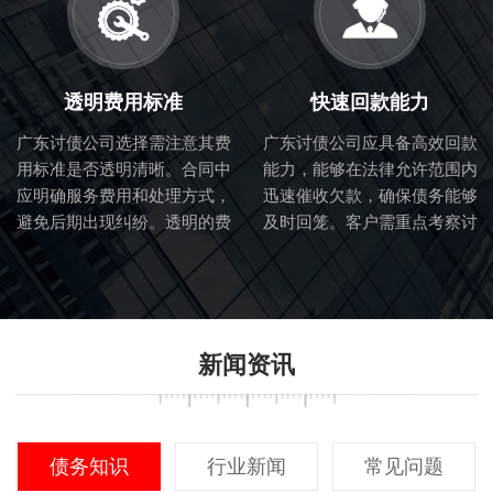
透明费用标准
快速回款能力
广东讨债公司选择需注意其费
广东讨债公司应具备高效回款
用标准是否透明清晰。合同中
能力，能够在法律允许范围内
应明确服务费用和处理方式，
迅速催收欠款，确保债务能够
避免后期出现纠纷。透明的费
及时回笼。客户需重点考察讨
用标准也体现了讨债公司的诚
债公司的催收流程和效率。
信度。
新闻资讯
债务知识
行业新闻
常见问题