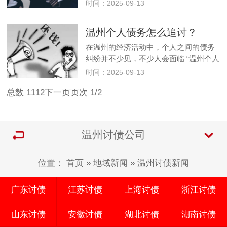
问题，甚至直接询问 “温州专业讨债公司
时间：2025-09-13
哪家好”。但需要明确的是，我国法律明
确禁止任何形式的 “讨债公司” 开展催收
温州个人债务怎么追讨？
业务，因此从法律和…
在温州的经济活动中，个人之间的债务
纠纷并不少见，不少人会面临 “温州个人
债务怎么追讨” 的困扰。面对欠款难以收
时间：2025-09-13
回的情况，选择合法、高效的追讨方式
总数 11
1
2
下一页
页次 1/2
至关重要，而盲目依赖温州讨债公司等
非正规渠道，可能会带来不必…
温州讨债公司
位置：
首页
»
地域新闻
»
温州讨债新闻
广东讨债
江苏讨债
上海讨债
浙江讨债
山东讨债
安徽讨债
湖北讨债
湖南讨债