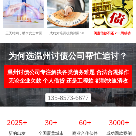
三天时间，助李女士拿回…
成功为培训机构讨回 90…
闺蜜借款不还？一周成功…
为何选温州讨债公司帮忙追讨？​
温州讨债公司专注解决各类债务难题 合法合规操作
无论企业欠款 个人借贷 还是工程款 都能快速清收
135-8573-6677
+
+
+
+
2025
30
60
3000
新的出发
全国覆盖城市
商业合作伙伴
成功回款案例