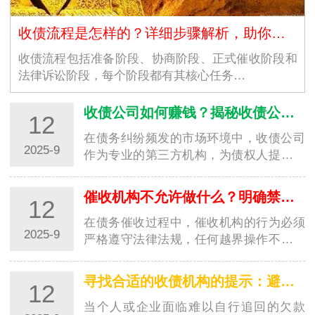
收债流程是怎样的？详细步骤解析，助你高效追回欠款
收债流程包括准备阶段、协商阶段、正式催收阶段和
法律诉讼阶段，每个阶段都有其核心任务…
收债公司如何赚钱？揭秘收债公司的盈利模式
12
在债务纠纷频发的市场环境中，收债公司
2025-9
作为专业的第三方机构，为债权人提供欠
款追讨服务并从中获利。对于很多人来
说，收债公司如何赚钱是一个充满好奇的
催收机构不允许做什么？明确禁区，避免踩坑
12
问题。其实，收债公司的盈…
在债务催收过程中，催收机构的行为必须
2025-9
严格遵守法律法规，任何越界操作不仅会
侵害债务人的合法权益，还可能让委托方
陷入法律纠纷。了解催收机构不允许做的
寻找合适的收债机构的提示：避开陷阱，选对专业帮手
12
事，既能帮助债务人维护…
当个人或企业面临难以自行追回的欠款