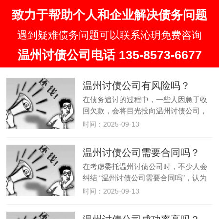
致力于帮助个人和企业解决债务问题
遇到疑难债务问题可以联系沁玥免费咨询
温州讨债公司电话 135-8573-6677
温州讨债公司有风险吗？
在债务追讨的过程中，一些人因急于收
回欠款，会将目光投向温州讨债公司，
但 “温州讨债公司有风险吗” 是必须提前
时间：2025-09-13
明确的关键问题。事实上，温州讨债公
司不仅存在风险，且风险贯穿于整个委
温州讨债公司需要合同吗？
托过程，从法律责任到经济损失…
在考虑委托温州讨债公司时，不少人会
纠结 “温州讨债公司需要合同吗”，认为
签订合同能让服务更有保障。但实际
时间：2025-09-13
上，温州讨债公司本身就属于非法经营
机构，其所谓的 “服务合同” 从根本上不