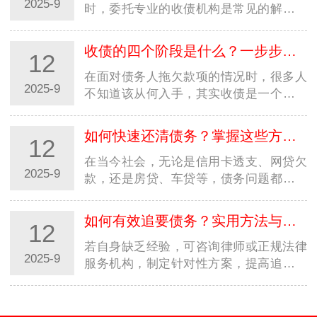
2025-9
时，委托专业的收债机构是常见的解决方
式。但市场上收债机构良莠不齐，若选择
不当，可能不仅追不回欠款，还会陷入法
收债的四个阶段是什么？一步步教你合法高效追回欠款
12
律纠纷或遭受二次损失。因…
在面对债务人拖欠款项的情况时，很多人
2025-9
不知道该从何入手，其实收债是一个有章
法、分阶段的过程。掌握收债的四个阶
段，能让你在追讨欠款时更有条理，既提
如何快速还清债务？掌握这些方法，摆脱负债压力
12
高效率又避免踩坑。本文就…
在当今社会，无论是信用卡透支、网贷欠
2025-9
款，还是房贷、车贷等，债务问题都可能
成为压在人们身上的沉重负担。很多人都
在苦苦寻找快速还清债务的方法，渴望早
如何有效追要债务？实用方法与法律途径全解析
12
日摆脱负债的困扰，重获…
若自身缺乏经验，可咨询律师或正规法律
2025-9
服务机构，制定针对性方案，提高追债成
功率。记住：合法合规是追债的前提，只
有通过正当途径，才能真正维护自身权
益。在商业往来和日常生活…