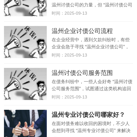
温州讨债公司的力量，但 “温州讨债公司
有资质吗” 这一问题始终是绕不开的关键
时间：2025-09-13
点。事实上，从法律层面来看，温州讨
债公司不仅不存在所谓的 “合法资质”，
温州企业讨债公司流程
其本身的经营行为就属于…
在企业经营中，遇到欠款纠纷时，有些
企业会急于寻找 “温州企业讨债公司”，
甚至想了解 “温州企业讨债公司流程”。
时间：2025-09-13
但必须明确的是，我国法律严禁任何形
式的讨债公司存在，所谓的 “温州企业讨
温州讨债公司服务范围
债公司” 及其 “流程”…
在债务纠纷中，一些人会好奇 “温州讨债
公司服务范围”，试图通过这类机构追回
欠款。但需要明确的是，我国法律严禁
时间：2025-09-13
任何形式的 “讨债公司” 存在，其所谓的
“服务” 本质上多为非法行为，潜藏着极
温州专业讨债公司哪家好？
大的法律风险。温州…
在面对债务难以收回的困境时，不少人
会想到寻找 “温州专业讨债公司” 来解决