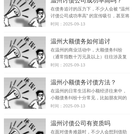
温州讨债公司成功率高吗？
受法律保护，甚至可能成为日…
在债务追讨的压力下，不少人会被 “温州
讨债公司成功率高” 的宣传吸引，甚至将
其视为解决债务问题的 “捷径”。但事实
时间：2025-09-13
上，温州讨债公司所谓的 “高成功率” 大
多是虚假承诺，其背后隐藏着违法风险
温州大额债务如何追讨
和利益陷阱，盲目相…
在温州的商业活动中，大额债务纠纷
（通常指数十万元及以上）往往涉及复
杂的资金往来和利益关系，追讨难度远
时间：2025-09-13
高于小额债务。面对 “温州大额债务如何
追讨” 的问题，不少企业或个人会感到棘
温州小额债务讨债方法？
手，甚至动过委托温州讨债公司…
在温州的日常生活和小额经济往来中，
小额债务纠纷十分常见，比如朋友间的
借款、小额货款拖欠等。面对这类 “数额
时间：2025-09-13
不大但追讨麻烦” 的问题，不少人会困惑
于 “温州小额债务讨债方法”，甚至想过
温州讨债公司有资质吗
借助温州讨债公司。但实…
在面对债务难题时，不少人会想到借助