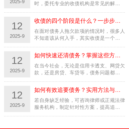
2025-9
时，委托专业的收债机构是常见的解决方
式。但市场上收债机构良莠不齐，若选择
不当，可能不仅追不回欠款，还会陷入法
收债的四个阶段是什么？一步步教你合法高效追回欠款
12
律纠纷或遭受二次损失。因…
在面对债务人拖欠款项的情况时，很多人
2025-9
不知道该从何入手，其实收债是一个有章
法、分阶段的过程。掌握收债的四个阶
段，能让你在追讨欠款时更有条理，既提
如何快速还清债务？掌握这些方法，摆脱负债压力
12
高效率又避免踩坑。本文就…
在当今社会，无论是信用卡透支、网贷欠
2025-9
款，还是房贷、车贷等，债务问题都可能
成为压在人们身上的沉重负担。很多人都
在苦苦寻找快速还清债务的方法，渴望早
如何有效追要债务？实用方法与法律途径全解析
12
日摆脱负债的困扰，重获…
若自身缺乏经验，可咨询律师或正规法律
2025-9
服务机构，制定针对性方案，提高追债成
功率。记住：合法合规是追债的前提，只
有通过正当途径，才能真正维护自身权
益。在商业往来和日常生活…