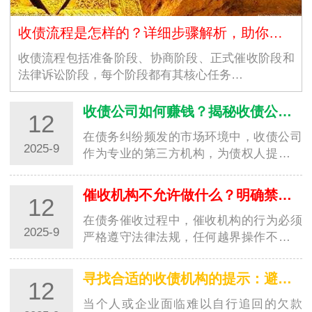
收债流程是怎样的？详细步骤解析，助你高效追回欠款
收债流程包括准备阶段、协商阶段、正式催收阶段和
法律诉讼阶段，每个阶段都有其核心任务…
收债公司如何赚钱？揭秘收债公司的盈利模式
12
在债务纠纷频发的市场环境中，收债公司
2025-9
作为专业的第三方机构，为债权人提供欠
款追讨服务并从中获利。对于很多人来
说，收债公司如何赚钱是一个充满好奇的
催收机构不允许做什么？明确禁区，避免踩坑
12
问题。其实，收债公司的盈…
在债务催收过程中，催收机构的行为必须
2025-9
严格遵守法律法规，任何越界操作不仅会
侵害债务人的合法权益，还可能让委托方
陷入法律纠纷。了解催收机构不允许做的
寻找合适的收债机构的提示：避开陷阱，选对专业帮手
12
事，既能帮助债务人维护…
当个人或企业面临难以自行追回的欠款