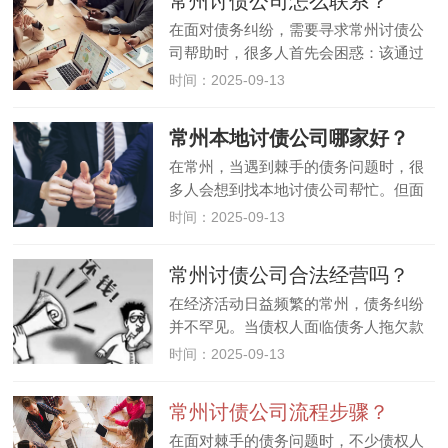
常州讨债公司怎么联系？
响，可能快至几天，也可能长达…
在面对债务纠纷，需要寻求常州讨债公
司帮助时，很多人首先会困惑：该通过
什么方式联系到这些公司？其实，联系
时间：2025-09-13
常州讨债公司的渠道有多种，但不同渠
道的可靠性和风险程度存在差异。以下
常州本地讨债公司哪家好？
为你详细介绍常见的联系途径，以及…
在常州，当遇到棘手的债务问题时，很
多人会想到找本地讨债公司帮忙。但面
对市场上众多的常州讨债公司，不少人
时间：2025-09-13
会犯难：到底哪家好呢？其实，判断一
家常州本地讨债公司是否靠谱，可从多
常州讨债公司合法经营吗？
个维度综合考量，而非单纯看宣传力…
在经济活动日益频繁的常州，债务纠纷
并不罕见。当债权人面临债务人拖欠款
项，自行催收无果时，可能会考虑寻求
时间：2025-09-13
专业的讨债公司协助。然而，在众多人
心中，始终存在一个疑问：常州讨债公
常州讨债公司流程步骤？
司能合法经营吗？从法律层面来看，…
在面对棘手的债务问题时，不少债权人