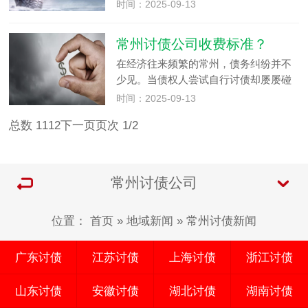
款。但市场上的常州讨债公司鱼龙混
时间：2025-09-13
杂，如何辨别正规机构成了关键问题。
其实，判断一家常州讨债公司是否正
常州讨债公司收费标准？
规，可从资质、操作模式、口碑等多方
在经济往来频繁的常州，债务纠纷并不
面入…
少见。当债权人尝试自行讨债却屡屡碰
壁时，不少人会将目光投向专业的常州
时间：2025-09-13
讨债公司。但在寻求这类公司帮助之
总数 11
1
2
下一页
页次 1/2
前，了解其收费标准十分关键。毕竟，
不同的常州讨债公司收费可能差异较
大…
常州讨债公司
位置：
首页
»
地域新闻
»
常州讨债新闻
广东讨债
江苏讨债
上海讨债
浙江讨债
山东讨债
安徽讨债
湖北讨债
湖南讨债