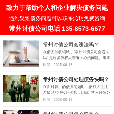
致力于帮助个人和企业解决债务问题
遇到疑难债务问题可以联系沁玥免费咨询
常州讨债公司电话 135-8573-6677
常州讨债公司会违法吗？
在债务催收领域，“常州讨债公司会违法
吗” 是许多债权人普遍关心的问题。事实
上，常州讨债公司的行为是否合法，与
时间：2025-09-13
其操作方式、资质合规性密切相关。部
分公司可能因采用极端手段触碰法律红
常州讨债公司处理债务快吗？
线，而正规机构则能在法律框…
在面对棘手的债务问题时，债权人往往
希望能尽快收回欠款，因此 “常州讨债公
司处理债务快吗” 成为许多人关心的焦
时间：2025-09-13
点。事实上，常州讨债公司处理债务的
速度并非固定不变，而是受多种因素影