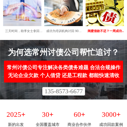
三天时间，助李女士拿回…
成功为培训机构讨回 90…
闺蜜借款不还？一周成功…
为何选常州讨债公司帮忙追讨？​
常州讨债公司专注解决各类债务难题 合法合规操作
无论企业欠款 个人借贷 还是工程款 都能快速清收
135-8573-6677
+
+
+
+
2025
30
60
3000
新的出发
全国覆盖城市
商业合作伙伴
成功回款案例