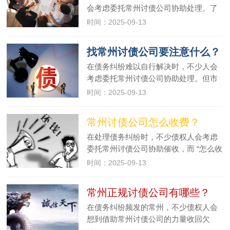
会考虑委托常州讨债公司协助处理。了
解常州讨债公司的基本流程步骤，不仅
时间：2025-09-13
能帮助债权人更好地配合催收工作，还
能有效识别机构是否正规。以下为你详
找常州讨债公司要注意什么？
细解析常州讨债公司的典型操作流程…
在债务纠纷难以自行解决时，不少人会
考虑委托常州讨债公司协助处理。但市
场上的常州讨债公司资质参差不齐，若
时间：2025-09-13
选择不当，不仅可能无法收回欠款，还
可能卷入法律纠纷。因此，找常州讨债
常州讨债公司怎么收费？
公司时，掌握关键注意事项至关重要…
在处理债务纠纷时，不少债权人会考虑
委托常州讨债公司协助催收，而 “怎么收
费” 往往是大家最先关注的问题。常州讨
时间：2025-09-13
债公司的收费方式并非固定统一，通常
会根据债务金额、案件难度、催收方式
常州正规讨债公司有哪些？
等因素灵活调整。以下为你详…
在债务纠纷频发的常州，不少债权人会
想到借助常州讨债公司的力量收回欠