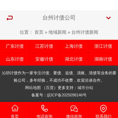
台州讨债公司
位置：
首页
»
地域新闻
»
台州讨债新闻
广东讨债
江苏讨债
上海讨债
浙江讨债
山东讨债
安徽讨债
湖北讨债
湖南讨债
沁玥讨债作为一家专注讨债、要债、追债、清账、清债等业务的要
账公司，多年经验，不成功不收费，欢迎洽谈合作。
网站地图
（
百度
）更多支持：
城市分站
备案号：
皖ICP备2025098146号
首页
电话咨询
微信咨询
联系我们