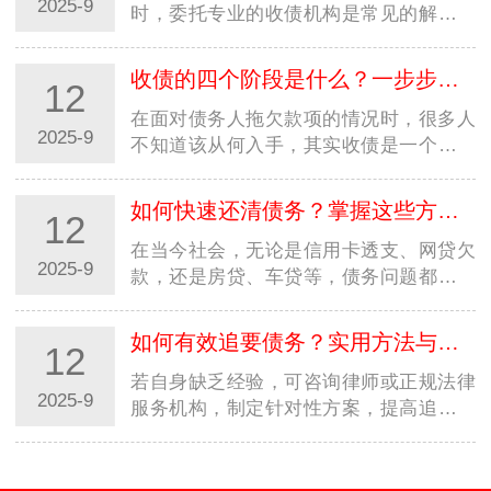
2025-9
时，委托专业的收债机构是常见的解决方
式。但市场上收债机构良莠不齐，若选择
不当，可能不仅追不回欠款，还会陷入法
收债的四个阶段是什么？一步步教你合法高效追回欠款
12
律纠纷或遭受二次损失。因…
在面对债务人拖欠款项的情况时，很多人
2025-9
不知道该从何入手，其实收债是一个有章
法、分阶段的过程。掌握收债的四个阶
段，能让你在追讨欠款时更有条理，既提
如何快速还清债务？掌握这些方法，摆脱负债压力
12
高效率又避免踩坑。本文就…
在当今社会，无论是信用卡透支、网贷欠
2025-9
款，还是房贷、车贷等，债务问题都可能
成为压在人们身上的沉重负担。很多人都
在苦苦寻找快速还清债务的方法，渴望早
如何有效追要债务？实用方法与法律途径全解析
12
日摆脱负债的困扰，重获…
若自身缺乏经验，可咨询律师或正规法律
2025-9
服务机构，制定针对性方案，提高追债成
功率。记住：合法合规是追债的前提，只
有通过正当途径，才能真正维护自身权
益。在商业往来和日常生活…