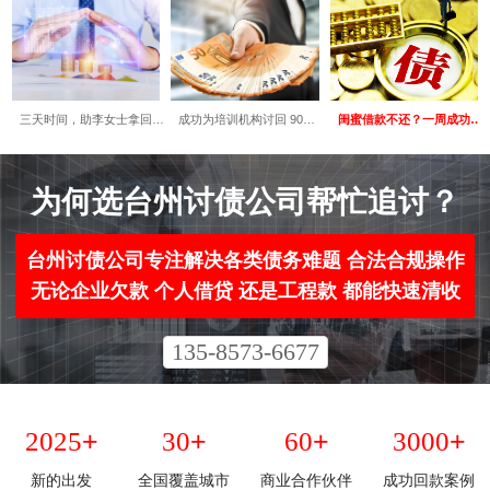
三天时间，助李女士拿回…
成功为培训机构讨回 90…
闺蜜借款不还？一周成功…
为何选台州讨债公司帮忙追讨？​
台州讨债公司专注解决各类债务难题 合法合规操作
无论企业欠款 个人借贷 还是工程款 都能快速清收
135-8573-6677
+
+
+
+
2025
30
60
3000
新的出发
全国覆盖城市
商业合作伙伴
成功回款案例