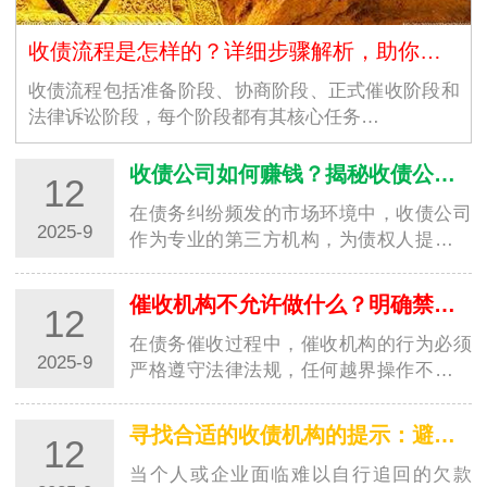
收债流程是怎样的？详细步骤解析，助你高效追回欠款
收债流程包括准备阶段、协商阶段、正式催收阶段和
法律诉讼阶段，每个阶段都有其核心任务…
收债公司如何赚钱？揭秘收债公司的盈利模式
12
在债务纠纷频发的市场环境中，收债公司
2025-9
作为专业的第三方机构，为债权人提供欠
款追讨服务并从中获利。对于很多人来
说，收债公司如何赚钱是一个充满好奇的
催收机构不允许做什么？明确禁区，避免踩坑
12
问题。其实，收债公司的盈…
在债务催收过程中，催收机构的行为必须
2025-9
严格遵守法律法规，任何越界操作不仅会
侵害债务人的合法权益，还可能让委托方
陷入法律纠纷。了解催收机构不允许做的
寻找合适的收债机构的提示：避开陷阱，选对专业帮手
12
事，既能帮助债务人维护…
当个人或企业面临难以自行追回的欠款